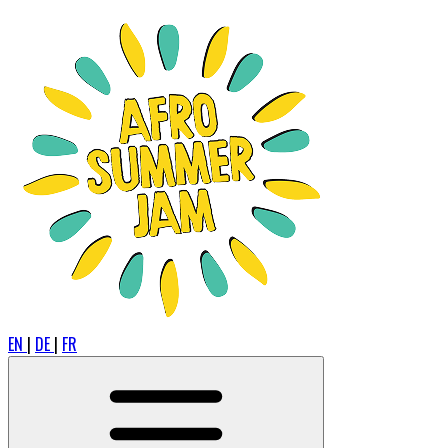
EN
|
DE
|
FR