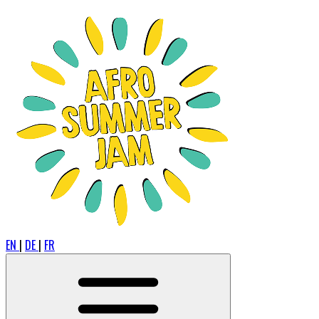
EN
|
DE
|
FR