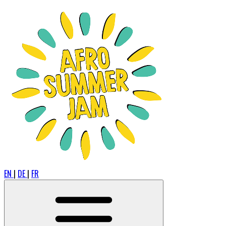
EN
|
DE
|
FR