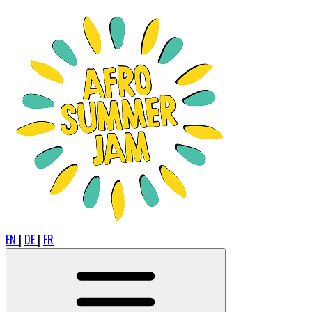
EN
|
DE
|
FR