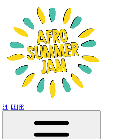
EN
|
DE
|
FR