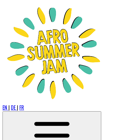
EN
|
DE
|
FR