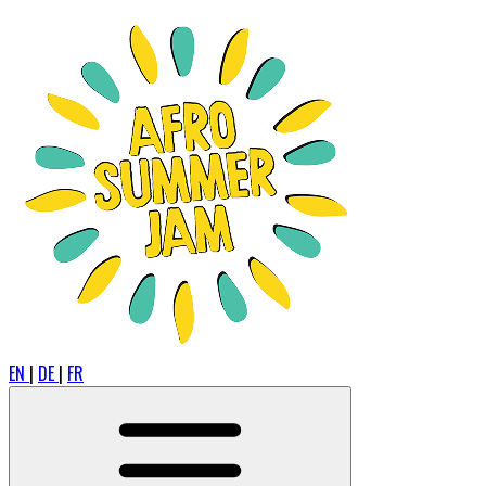
EN
|
DE
|
FR