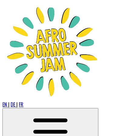
EN
|
DE
|
FR