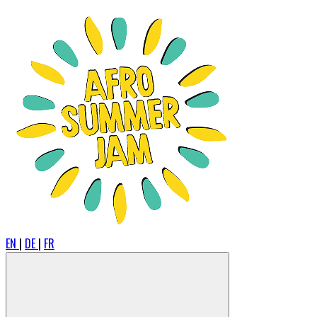
EN
|
DE
|
FR